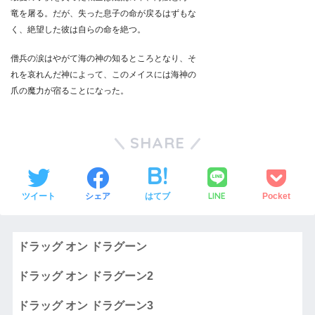
竜を屠る。だが、失った息子の命が戻るはずもな
く、絶望した彼は自らの命を絶つ。
僧兵の涙はやがて海の神の知るところとなり、そ
れを哀れんだ神によって、このメイスには海神の
爪の魔力が宿ることになった。
SHARE
LINE
ツイート
シェア
はてブ
Pocket
ドラッグ オン ドラグーン
ドラッグ オン ドラグーン2
ドラッグ オン ドラグーン3