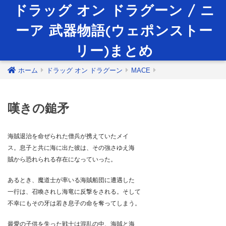
ドラッグ オン ドラグーン / ニ
ーア 武器物語(ウェポンストー
リー)まとめ
ホーム
ドラッグ オン ドラグーン
MACE
嘆きの鎚矛
海賊退治を命ぜられた僧兵が携えていたメイ
ス。息子と共に海に出た彼は、その強さゆえ海
賊から恐れられる存在になっていった。
あるとき、魔道士が率いる海賊船団に遭遇した
一行は、召喚されし海竜に反撃をされる。そして
不幸にもその牙は若き息子の命を奪ってしまう。
最愛の子供を失った戦士は混乱の中、海賊と海