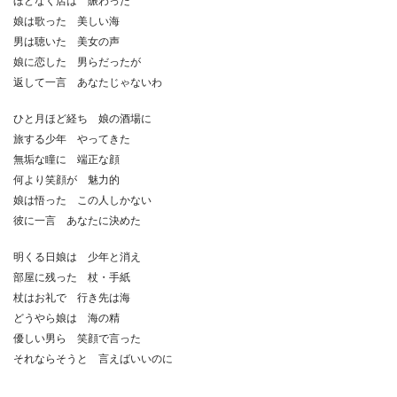
ほどなく店は 賑わった
娘は歌った 美しい海
男は聴いた 美女の声
娘に恋した 男らだったが
返して一言 あなたじゃないわ
ひと月ほど経ち 娘の酒場に
旅する少年 やってきた
無垢な瞳に 端正な顔
何より笑顔が 魅力的
娘は悟った この人しかない
彼に一言 あなたに決めた
明くる日娘は 少年と消え
部屋に残った 杖・手紙
杖はお礼で 行き先は海
どうやら娘は 海の精
優しい男ら 笑顔で言った
それならそうと 言えばいいのに