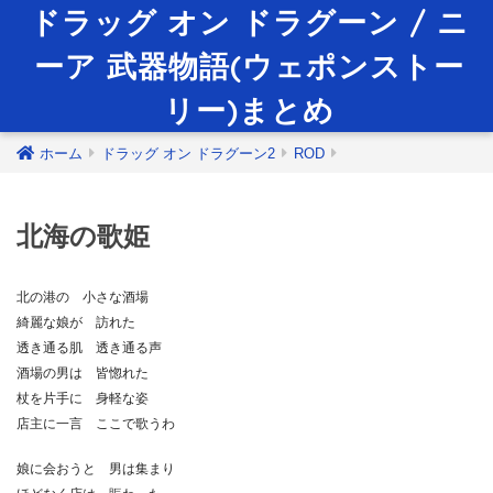
ドラッグ オン ドラグーン / ニ
ーア 武器物語(ウェポンストー
リー)まとめ
ホーム
ドラッグ オン ドラグーン2
ROD
北海の歌姫
北の港の 小さな酒場
綺麗な娘が 訪れた
透き通る肌 透き通る声
酒場の男は 皆惚れた
杖を片手に 身軽な姿
店主に一言 ここで歌うわ
娘に会おうと 男は集まり