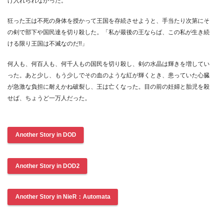
け入れられなかった。
狂った王は不死の身体を授かって王国を存続させようと、手当たり次第にそ
の剣で部下や国民達を切り殺した。「私が最後の王ならば、この私が生き続
ける限り王国は不滅なのだ!!」
何人も、何百人も、何千人もの国民を切り殺し、剣の水晶は輝きを増してい
った。あと少し、もう少しでその血のような紅が輝くとき、患っていた心臓
が急激な負担に耐えかね破裂し、王は亡くなった。目の前の妊婦と胎児を殺
せば、ちょうど一万人だった。
Another Story in DOD
Another Story in DOD2
Another Story in NieR：Automata