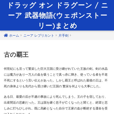
ドラッグ オン ドラグーン / ニ
ーア 武器物語(ウェポンストー
リー)まとめ
ホーム
ニーア レプリカント
片手剣
古の覇王
何世紀にも亘って繁栄した巨大王国に受け継がれていた王族の剣。剣の水晶
には魔力があり一万人の血を吸うことで真っ赤に輝き、使っている者を不老
不死にするという言い伝えがあった。しかし覇王と呼ばれた最後の王は、不
死の身体よりも先代から受け継いだ王国の 繁栄を何よりも大事にした。
ある日、最愛の后が不慮の事故により死んでしまう。王の子を宿しており、
出産間近の悲劇だった。王は国を継ぐ息子が亡くなったと聞くと、絶望と悲
しみに打ちひしがれ、既に高齢となった自分で王家の血が断絶する運命を受